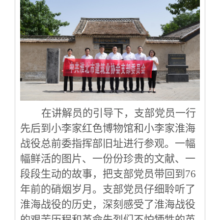
在讲解员的引导下，支部党员一行
先后到小李家红色博物馆和小李家淮海
战役总前委指挥部旧址进行参观
。
一幅
幅鲜活的图片、一份份珍贵的文献、一
段段生动的故事，把
支部
党员带回到
7
6
年前的硝烟岁月
。
支部党员
仔细聆听了
淮海战役的历史，深刻感受了淮海战役
的艰苦历程和革命先烈们不怕牺牲的英